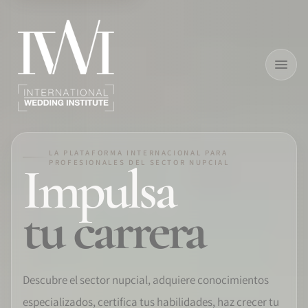
×
INICIO
LA PLATAFORMA INTERNACIONAL PARA
Impulsa
PROFESIONALES DEL SECTOR NUPCIAL
EMPLEO
tu carrera
FORMACIÓN
SOFTWARE
Descubre el sector nupcial, adquiere conocimientos
PRO IDENTITY
especializados, certifica tus habilidades, haz crecer tu