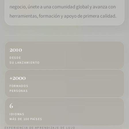
negocio, únete a una comunidad global y avanza con
COMUNIDAD
herramientas, formación y apoyo de primera calidad.
WEDDIPEDIA
BLOG
2010
ACERCA DE
DESDE
SU LANZAMIENTO
INICIO
+2000
FORMADOS
INICIAR SESIÓN
PERSONAS
6
IDIOMAS
MÁS DE 100 PAÍSES
EXPERIENCIA DE APRENDIZAJE DE LUJO